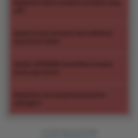
terbaru dan tren teknologi yang diusungnya,
Bagaimana sistem menjamin permainan yang
mingguan,
inovasi terbesar yang ditawarkan JEPANG88
>
adil?
prediksi
terletak pada integrasi infrastruktur berperforma
eksklusif,
tinggi dengan sistem probabilitas yang presisi.
dan
Klik tombol
JEPANG88
Sistem menjamin
support
keadilan permainan melalui kombinasi teknologi
Apakah proses pencairan dana (withdraw)
khusus dari
canggih dan transparansi operasional yang ketat.
>
benar-benar instan?
tim
Berikut adalah pilar utama yang memastikan
JEPANG88.
setiap sesi di JEPANG88 berjalan secara Fair-
Tenang
JEPANG88
Ya, proses pencairan dana di
Play.
JEPANG88 dirancang untuk berjalan secara
Apakah JEPANG88 menyediakan program
instan dan otomatis. Mengingat efisiensi adalah
>
promo atau bonus?
prioritas utama dalam ekosistem digital tahun
2026, sistem kami telah memangkas birokrasi
Tenang
JEPANG88
Tentu saja. JEPANG88
manual yang biasanya memperlambat transaksi.
secara konsisten menyediakan berbagai program
Bagaimana cara menghubungi layanan
promosi dan bonus yang dirancang khusus untuk
>
pelanggan?
meningkatkan nilai tambah bagi setiap member,
baik member baru maupun pemain setia.
Tenang
JEPANG88
Anda dapat mengakses fitur
Live Chat secara langsung melalui situs resmi
© All Rights Reserved JEPANG88
atau aplikasi JEPANG88 Apk. Fitur ini tersedia 24
Contact the JEPANG88 Help Team