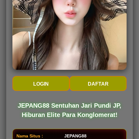
terbaru. Anda dijamin bisa akses kapan saja tanpa
halangan!
Solusi: Bukan cuma gacor biasa, tapi Gacor Tiada
Tanding. Sistem kami dirancang untuk memberikan
pengalaman bermain dengan rtp dan performa paling
maksimal di setiap detiknya.
Rp
5.000
Pilih Paket Member
LOGIN
DAFTAR
Member
Aktif
Reguler
Bonus New Member
JEPANG88 Sentuhan Jari Pundi JP,
Cashback Mingguan
5.000
Hiburan Elite Para Konglomerat!
Rp
Support 24 Jam
Nikmati
semua
DAFTAR SEKARANG
pasaran
Nama Situs :
JEPANG88