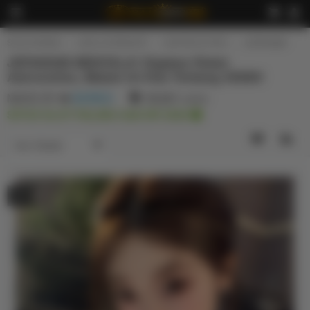
SITUS RESMI
LINK ALTERNATIF
DAFTAR ID PRO
JEPANG88
JEPANG88 MENYALA! Siapkan Roket
Astronotmu, Malam Ini Kita Terbang X5000!
MADE BY 👑
BORED
45,621
sales
SITUS SLOT PALING GACOR 2026
Item Details