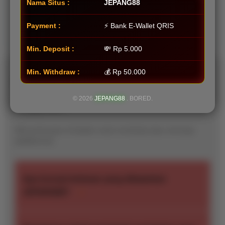
Nama Situs :
JEPANG88
togel
resmi
Harga dalam Rupiah dan sudah termasuk biaya layanan
Payment :
⚡ Bank E-Wallet QRIS
(HK,
SGP,
SDY,
Min. Deposit :
💸 Rp 5.000
Macau)
dengan
Min. Withdraw :
💰 Rp 50.000
FAQ — Pertanyaan yang Sering
bonus
harian
© 2026
JEPANG88
. BORED.
Diajukan
dan
cashback
menarik.
Klik pertanyaan di bawah untuk membuka atau menutup
jawabannya.
Member
Pilih
VIP
100.000
Apa inovasi terbesar yang ditawarkan
Rp
>
Dapatkan
JEPANG88?
layanan
prioritas,
Klik tombol
JEPANG88
Berdasarkan deskripsi
bonus