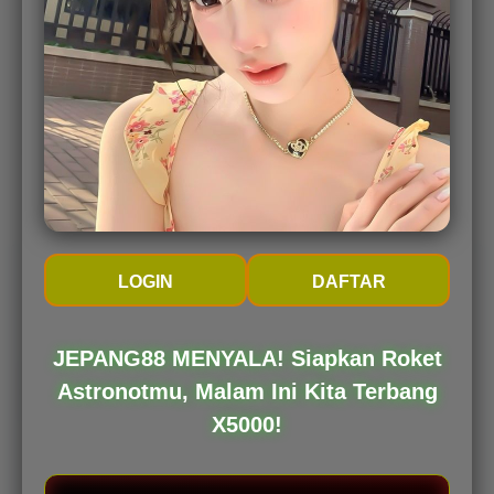
terbaru. Anda dijamin bisa akses kapan saja tanpa
halangan!
Solusi: Bukan cuma gacor biasa, tapi Gacor Tiada
Tanding. Sistem kami dirancang untuk memberikan
pengalaman bermain dengan rtp dan performa paling
maksimal di setiap detiknya.
LOGIN
DAFTAR
Rp
5.000
Pilih Paket Member
Member
JEPANG88 MENYALA! Siapkan Roket
Aktif
Reguler
Bonus New Member
Astronotmu, Malam Ini Kita Terbang
Cashback Mingguan
5.000
Rp
Support 24 Jam
X5000!
Nikmati
semua
DAFTAR SEKARANG
pasaran